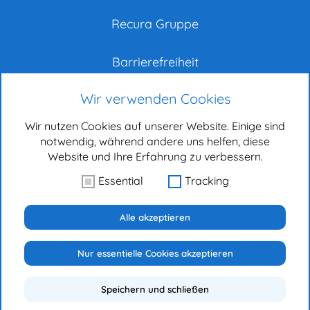
Recura Gruppe
Barrierefreiheit
Wir verwenden Cookies
Impressum
Wir nutzen Cookies auf unserer Website. Einige sind
Datenschutz
notwendig, während andere uns helfen, diese
Website und Ihre Erfahrung zu verbessern.
Bewerber-Datenschutz
Essential
Tracking
RECURier
Alle akzeptieren
Nur essentielle Cookies akzeptieren
© 2026 - Fachkrankenhaus Coswig | All right reserved
Speichern und schließen
Sofort Kontakt