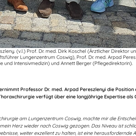
szleny. (v.l.) Prof. Dr. med. Dirk Koschel (Ärztlicher Direktor 
führer Lungenzentrum Coswig), Prof. Dr. med. Arpad Pereszl
 und Intensivmedizin) und Annett Berger (Pflegedirektorin).
bernimmt Professor Dr. med. Arpad Pereszlenyi die Position
oraxchirurgie verfügt über eine langjährige Expertise als C
chirurgie am Lungenzentrum Coswig, machte mir die Entscheid
ch mein Herz wieder nach Coswig gezogen. Das Niveau ist schl
nisse, weiter exzellent zu halten, ist eine herausfordernde Au