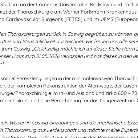
 Studium an der Comenius Universität in Bratislava und nach v
farzt der Thoraxchirurgie am Werner Forßmann Krankenhaus i
nd Cardiovascular Surgeons (FETCS) und im UEMS (European U
den Thoraxchirurgen zurück in Coswig begrüßen zu können, der
hie und Menschlichkeit auszeichnet. Wir freuen uns alle se
ntrum Coswig.
„Gleichzeitig
möchte ich an dieser Stelle Herrn
nser Haus zum 31.05.2026 verlassen und hat dieses in den l
rt.
r Dr. Pereszlenyi liegen in der minimal-invasiven Thoraxchir
ren, der komplexen Rekonstruktion der Atemwege, der Laserre
irurgie/Thoraxchirurgie im In- und Ausland und zirka 600 – 700
fahrener Chirurg und eine Bereicherung für das Lungenzentrum
mein Wissen in Coswig einzubringen und die medizinische Ex
bin Thoraxchirurg aus Leidenschaft und möchte meine Experti
zu stärken. Dies gelingt nur, indem wir den Patientinnen und