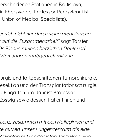
erschiedenen Stationen in Bratislava,
n Eberswalde. Professor Pereszlenyi ist
nion of Medical Specialists).
 sich nicht nur durch seine medizinische
hr auf die Zusammenarbeit“
sagt Torsten
 Dr. Plönes meinen herzlichen Dank und
etzten Jahren maßgeblich mit zum
urgie und fortgeschrittenen Tumorchirurgie,
sektion und der Transplantationschirurgie.
 Eingriffen pro Jahr ist Professor
 Coswig sowie dessen Patientinnen und
zellenz, zusammen mit den Kolleginnen und
se nutzen, unser Lungenzentrum als eine
 Patienten mit modernsten Techniken eine