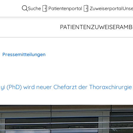
Suche
Patientenportal
Zuweiserportal
Unse
PATIENTEN
ZUWEISER
AMB
Pressemitteilungen
nyi (PhD) wird neuer Chefarzt der Thoraxchirur